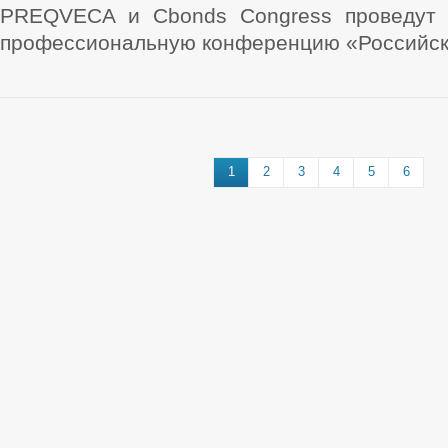
PREQVECA и Cbonds Congress проведут 
профессиональную конференцию «Российски
1
2
3
4
5
6