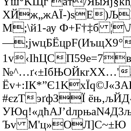
Yш°KЩг aт/ЯыЯј§
ХЙж„жAЇ-)ѕЕ)Љ
М;\й1-ау Ф+F†‡б ¦
—;јwцБЁцрF(ИъщX9°
1v‹ІhЦCП59е=7в…
№^…ґ‹±IбЊОЙкrХX…'
Ёv+:IК*”Є1KхЇq©Ј«З
#єzTэґфЗЇ ёњ‚љЙД
УЮq!«дћАЈ’dлрњаN4Д3
Ъ­v M'ц»OЛ]C~±Ю