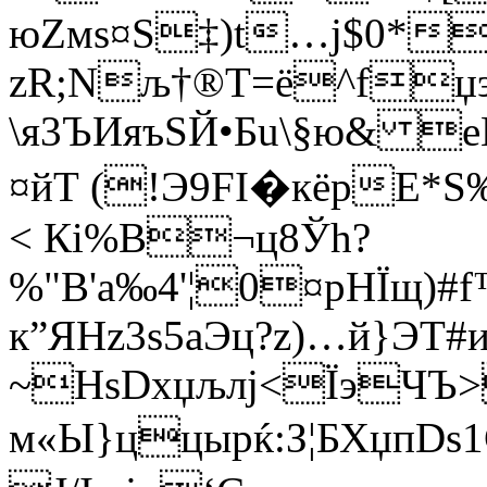
юZмѕ¤S‡)t…j$0*t
zR;Nљ†®Т=ё^fџэ
\я3ЪИяъSЙ•Бu\§ю& е
¤йТ (!Э9FІ�кёрE*S
< Кi%В¬ц8Ўh?
%"В'a‰4'¦0¤pНЇщ)#
к”ЯНz3ѕ5аЭц?z)…й}ЭТ#и
~НsDxџљлј<ЇэЧЪ>
м«Ы}ццыpќ:З¦БХџп­D