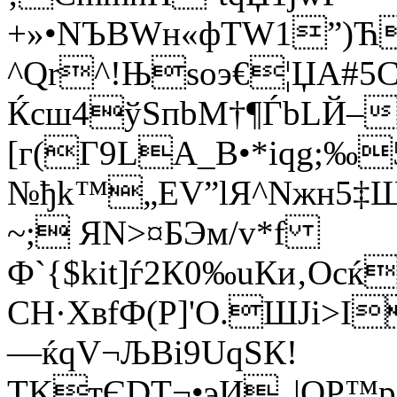
+»•NЪBWн«фTW1”)Ћ
^Qr^!Њsоэ€¦ЏА#5­C
Ќcш4ўSпbM†¶ЃbLЙ–&
[г(Г9LA_В•*іqg;‰
№ђk™„EV”lЯ^Nжн5‡Ш
~; ЯN>¤БЭм/v*f
Ф`{$kit]ѓ2К0‰uКи‚Oсќ
CH·XвfФ(Р]'O.ШЈi>
—ќqV¬ЉBi9UqSК!
ТKтЄDТ¬•эИ„|QP™р¦