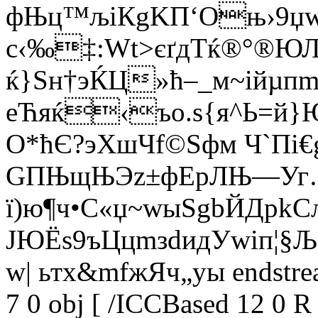
фЊц™љіКgKП‘Оњ›9џ
с‹‰‡:Wt>єґдТќ®°®Ю
ќ}Ѕн†эЌЦ»ћ–_м~iйµпmЅ
еЋяќ‹ъо.ѕ{я^Ь=й}
O*ћЄ?­эХшЧf©Ѕфм Ч`Пі
GПЊщЊЭz±фЕрЛЊ—Уг
ї)ю¶ч•С«џ~wыЅgbЙДрkС
JЮЁѕ9ъЦцmзdидУwiп¦§
w| ьтx&mfжЯч„уы endstrea
7 0 obj [ /ICCBased 12 0 R