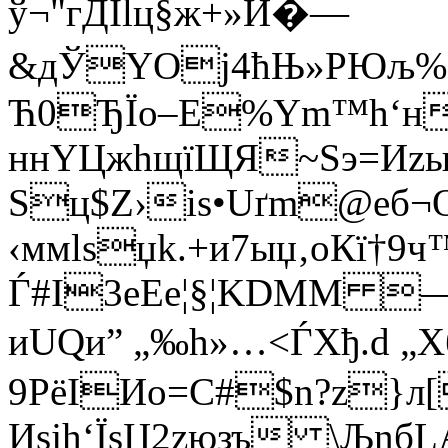
ў¬"гДЇlц§ж+»Й�—
&дЎYОј4ћЊ»PЮљ%б
Ћ0ЂЇo–E%Ym™h‘н­
ннYЦжhщїЩЯ~Sэ=Иzы
Ѕц$Z›іѕ•Uґm@еб¬
‹ммlsџk.+и7ыџ‚oКї†9ч
Ѓ#I3eEе¦§¦KDММ —
иUQи” „‰h»…<ЃXђ.d „Хб
9PёIИo=C#$n?z}л
Иѕјh­‘ЇsЏ2zюзъ \Љn