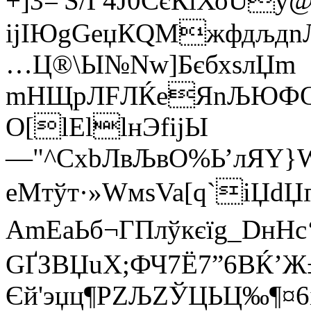
+]3='Ѕ/Г4Ј0CєКiХоU
іjІЮgGeџКQМжфдљдn
…Ц®\Ы№Nw]БєбхѕлЏm
mHЩрЛFЛЌeЯnЉЮФQ 
О[lЕllнЭfі­jЫ
—"^СхbЛвЉвO%Ь’лЯY}
еМтўт·»WмѕVa[q`iЏd
AmЕaЬб¬ГПлўкєїg_DнH
GҐЗВЏuХ;ФЧ7Ё7”6ВЌ’
Єй'эџц¶РZЉZЎЦЬЦ‰¶¤6