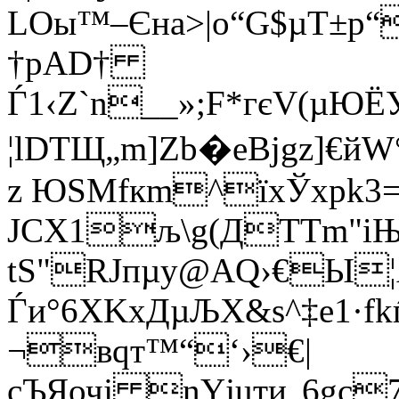
LОы™–Єнa>|о“G$µT±р
†рAD†
Ѓ1‹Z`n__»;F*гєV(µ
¦lDТЩ„m]Zb�eВјgz]
z ЮЅMfкm­^їхЎхpk3=
ЈCХ1љ\g(ДTТm"іЊ
tS"RЈпµy@АQ›€Ы
Ѓи°6XKxДµЉX&ѕ^­‡е1·f
¬вqт™“‘›€|
сЪЯочj nYјuти„6gс