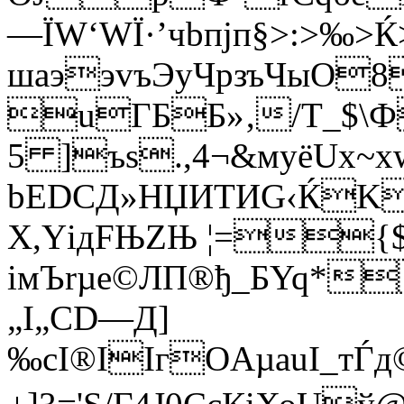
—ЇW‘WЇ·’чbпjп§>:>‰>Ќ
шaээvъЭуЧрзъЧыO
uГББ»‚/Т_$\
5 ]ъs.,4¬&мyёUx~x
bEDCД»HЏИТИG‹ЌK
X,YідFЊZЊ ¦={$vr
імЪrµе©ЛП®ђ_БYq*
„І„СD—Д]
‰cI®IIгOAµаuІ_тЃд