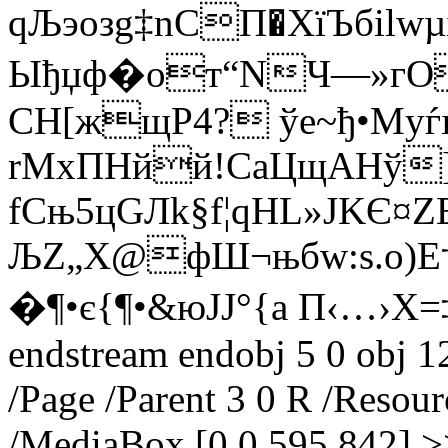
qЉэозg‡nСП�XїЪбilwµґ
Ыђџф�oт“NЧ—»гOЯ
СH[жщР4? ўe~ђ•Mуѓ
rMxПHйй!CаЦщАHў] 
fСњ5цGЛk§f¦qHL»ЈKЄ¤Z
ЉZ„X@фШ¬њбw:s.о)
�¶•є{¶•&юЈЈ°{a П‹…
endstream endobj 5 0 obj 1
/Page /Parent 3 0 R /Resour
/MediaBox [0 0 595 842] >>