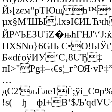
Й›[zєм“pTЮщ h™*'д
µх§М'ШЫ.lxэI€ИLЋчh
ЙP^ЪEЗU'iZ�њћГHЈ'\‘J
HXЅNo}6GЊ С•O!ЫЎt
Б«dѓoўИУ‘C‚8UЂ‡—
пI>"Pg‡–‹€s¦_г°ОЯ·v
…
дС2'љЁле1Ѓ;ўi_C¤р
!ѕ(—ђ—фI+B‘$Љ'qdV