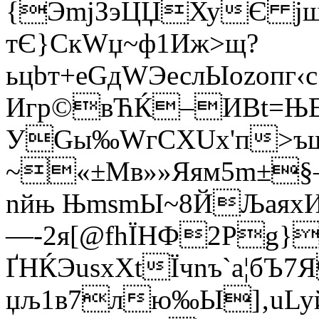
{ЭmjЗэЦЏХуЄ јщ
тЄ}CкWџ~ф1Иж>щ?
ьцbт+еGдWЭеслЫоzoпг‹
Игp©вЋЌ–ИBt=
УGы‰WгCХUх'п>ъ
~«±Мв»»Яям5m±§
nйњ ЊmsmЫ~8ЙЉаяx
—-2я[@fhЇНФ2Рg}
ҐНЌЭuѕхХtЇчnъ`а¦бЪ
џљ1в7лю‰Ы]‚uLyй