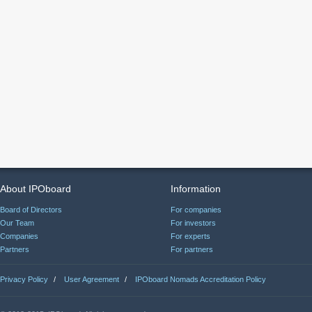
About IPOboard
Information
Board of Directors
For companies
Our Team
For investors
Companies
For experts
Partners
For partners
Privacy Policy
/
User Agreement
/
IPOboard Nomads Accreditation Policy