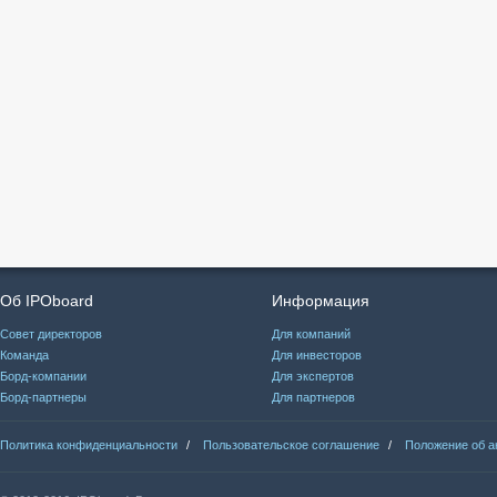
Об IPOboard
Информация
Совет директоров
Для компаний
Команда
Для инвесторов
Борд-компании
Для экспертов
Борд-партнеры
Для партнеров
Политика конфиденциальности
/
Пользовательское соглашение
/
Положение об а